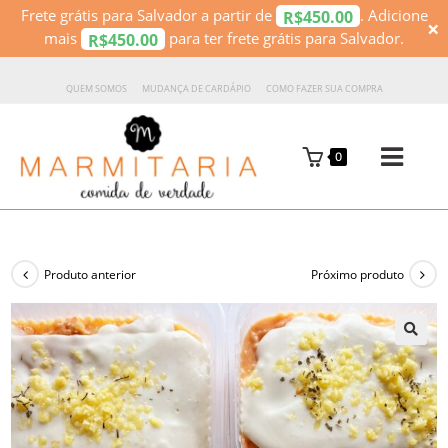
Frete grátis para Salvador a partir de
. Adicione
450.00
R$
×
mais
para ter frete grátis para Salvador.
450.00
R$
QUEM SOMOS
MUDANÇA DE CARDÁPIO
COMO FAZER SUA COMPRA
0
Produto anterior
Próximo produto
🔍