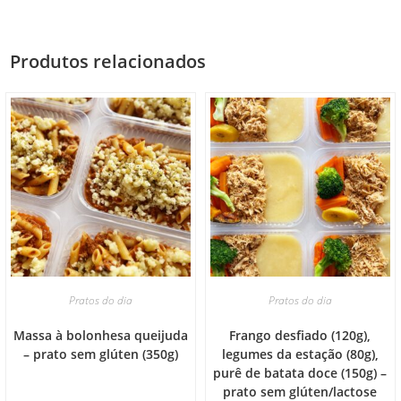
Produtos relacionados
Pratos do dia
Pratos do dia
Massa à bolonhesa queijuda
Frango desfiado (120g),
– prato sem glúten (350g)
legumes da estação (80g),
purê de batata doce (150g) –
prato sem glúten/lactose