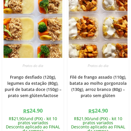
Pratos do dia
Pratos do dia
Frango desfiado (120g),
Filé de frango assado (110g),
legumes da estação (80g),
batata ao molho gorgonzola
purê de batata doce (150g) –
(130g), arroz branco (80g) –
prato sem glúten/lactose
prato sem glúten
24.90
24.90
R$
R$
R$21,90/und (PIX) - kit 10
R$21,90/und (PIX) - kit 10
pratos variados
pratos variados
Desconto aplicado ao FINAL
Desconto aplicado ao FINAL
da compra
da compra