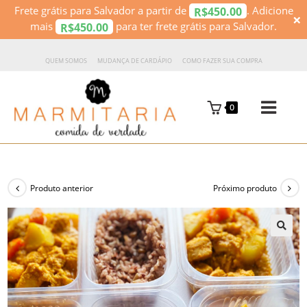
Frete grátis para Salvador a partir de
. Adicione
450.00
R$
×
mais
para ter frete grátis para Salvador.
450.00
R$
QUEM SOMOS
MUDANÇA DE CARDÁPIO
COMO FAZER SUA COMPRA
0
Produto anterior
Próximo produto