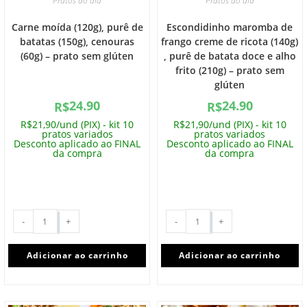
Pratos do dia
Pratos do dia
Carne moída (120g), purê de
Escondidinho maromba de
batatas (150g), cenouras
frango creme de ricota (140g)
(60g) – prato sem glúten
, purê de batata doce e alho
frito (210g) – prato sem
glúten
24.90
24.90
R$
R$
R$21,90/und (PIX) - kit 10
R$21,90/und (PIX) - kit 10
pratos variados
pratos variados
Desconto aplicado ao FINAL
Desconto aplicado ao FINAL
da compra
da compra
-
+
-
+
Adicionar ao carrinho
Adicionar ao carrinho