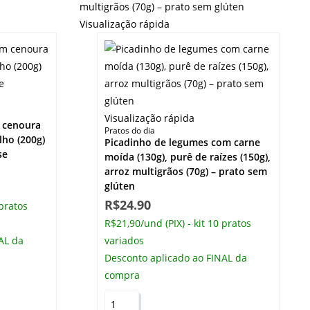
Visualização rápida
Visualização rápida
 cenoura
Pratos do dia
lho (200g)
Picadinho de legumes com carne
se
moída (130g), purê de raízes (150g),
arroz multigrãos (70g) – prato sem
glúten
R$
24.90
 pratos
R$21,90/und (PIX) - kit 10 pratos
AL da
variados
Desconto aplicado ao FINAL da
compra