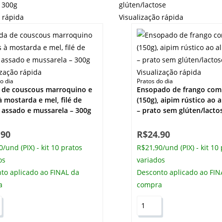
o rápida
Visualização rápida
ização rápida
Visualização rápida
o dia
Pratos do dia
 de couscous marroquino e
Ensopado de frango com
à mostarda e mel, filé de
(150g), aipim rústico ao a
 assado e mussarela – 300g
– prato sem glúten/lacto
.90
R$
24.90
/und (PIX) - kit 10 pratos
R$21,90/und (PIX) - kit 10
os
variados
to aplicado ao FINAL da
Desconto aplicado ao FIN
a
compra