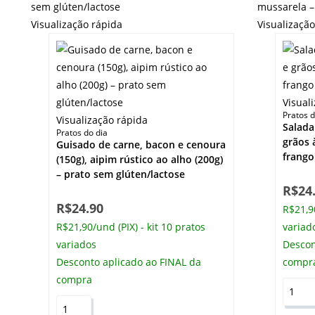
Visualização rápida
Visualizaçã
Visual
Pratos d
Visualização rápida
Salada
Pratos do dia
grãos 
Guisado de carne, bacon e cenoura
frango
(150g), aipim rústico ao alho (200g)
– prato sem glúten/lactose
R$
24
R$
24.90
R$21,90
R$21,90/und (PIX) - kit 10 pratos
variad
variados
Descon
Desconto aplicado ao FINAL da
compr
compra