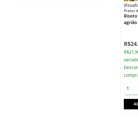
Visual
Pratos d
Risoto
agrião
R$
24
R$21,90
variad
Descon
compr
A