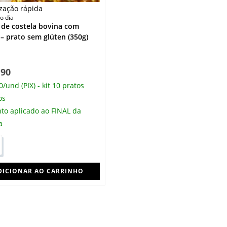
ização rápida
o dia
 de costela bovina com
 – prato sem glúten (350g)
.90
/und (PIX) - kit 10 pratos
os
to aplicado ao FINAL da
a
DICIONAR AO CARRINHO