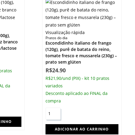
Visualização rápida
100g),
Pratos do dia
oz branco
Escondidinho italiano de frango
n/lactose
(120g), purê de batata do reino,
tomate fresco e mussarela (230g) –
prato sem glúten
R$
24.90
 pratos
R$21,90/und (PIX) - kit 10 pratos
AL da
variados
Desconto aplicado ao FINAL da
compra
RINHO
ADICIONAR AO CARRINHO