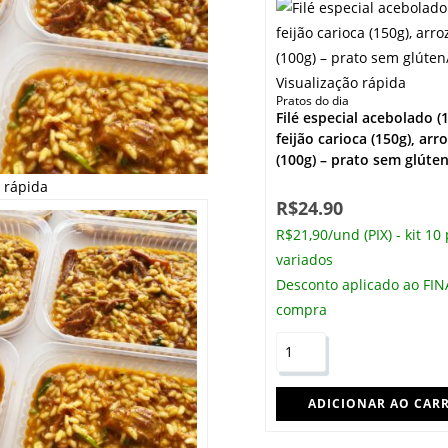
Visualização rápida
Pratos do dia
Filé especial acebolado (
feijão carioca (150g), arr
(100g) – prato sem glúte
o rápida
R$
24.90
R$21,90/und (PIX) - kit 10
variados
Desconto aplicado ao FIN
compra
ADICIONAR AO CAR