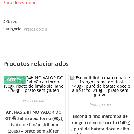
Fora de estoque
SKU:
262
Categoria:
Pratos do dia
Produtos relacionados
OFERTA!
Pratos do dia
Pratos do dia
APENAS 24H NO VALOR DO
Escondidinho maromba de
KIT 🤩 Salmão ao forno (90g),
frango creme de ricota (140g)
risoto de limão siciliano
, purê de batata doce e alho
(260g) – prato sem glúten