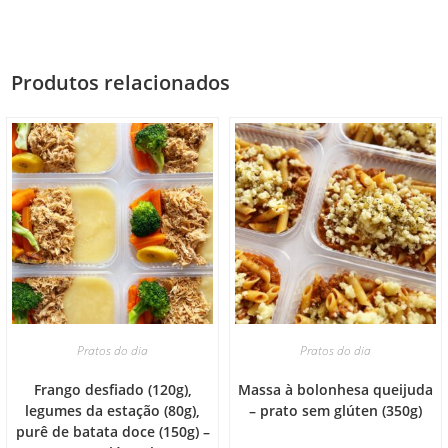
Produtos relacionados
Pratos do dia
Pratos do dia
Frango desfiado (120g),
Massa à bolonhesa queijuda
legumes da estação (80g),
– prato sem glúten (350g)
purê de batata doce (150g) –