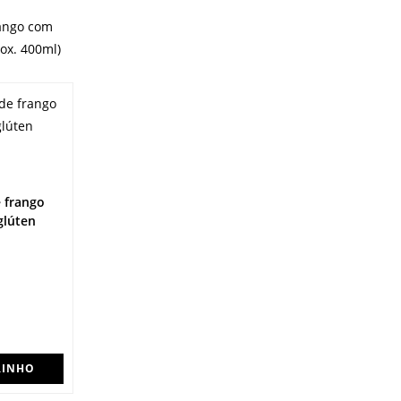
 frango
glúten
RINHO