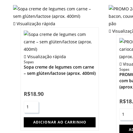
Visualização rápida
Visualizaç
Visualização rápida
Sopas
Visua
Sopa creme de legumes com carne
Sopas
– sem glúten/lactose (aprox. 400ml)
PROMO 
com b
(aprox
R$
18.90
R$
18
ADICIONAR AO CARRINHO
A