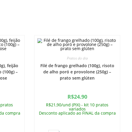
Pratos do dia
g), feijão
Filé de frango grelhado (100g), risoto
o (100g) –
de alho poró e provolone (250g) –
tose
prato sem glúten
R$
24.90
 pratos
R$21,90/und (PIX) - kit 10 pratos
variados
 da compra
Desconto aplicado ao FINAL da compra