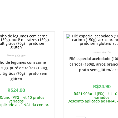
Pratos do dia
Pratos do dia
Filé especial acebolado (100
nho de legumes com carne
carioca (150g), arroz branc
30g), purê de raízes (150g),
prato sem glúten/lac
ltigrãos (70g) – prato sem
glúten
R$
24.90
R$
24.90
R$21,90/und (PIX) - kit 10
0/und (PIX) - kit 10 pratos
variados
variados
Desconto aplicado ao FINAL
aplicado ao FINAL da compra