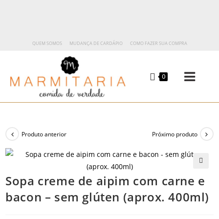
QUEM SOMOS
MUDANÇA DE CARDÁPIO
COMO FAZER SUA COMPRA
0
Produto anterior
Próximo produto
🔍
Sopa creme de aipim com carne e
bacon – sem glúten (aprox. 400ml)