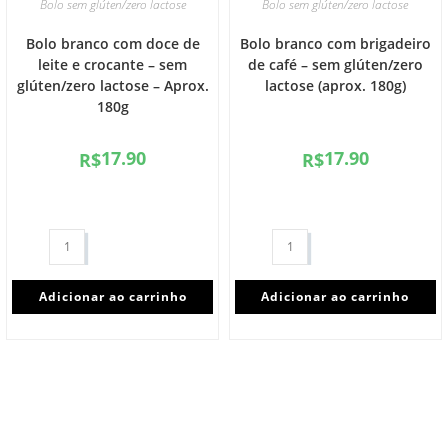
Bolo sem glúten/zero lactose
Bolo sem glúten/zero lactose
Bolo branco com doce de
Bolo branco com brigadeiro
leite e crocante – sem
de café – sem glúten/zero
glúten/zero lactose – Aprox.
lactose (aprox. 180g)
180g
17.90
17.90
R$
R$
Adicionar ao carrinho
Adicionar ao carrinho