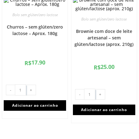
Bolo sem glúten/zero lactose
Bolo sem glúten/zero lactose
Churros – sem glúten/zero
Brownie com doce de leite
lactose – Aprox. 180g
artesanal – sem
glúten/lactose (aprox. 210g)
17.90
R$
25.00
R$
-
+
-
+
Adicionar ao carrinho
Adicionar ao carrinho